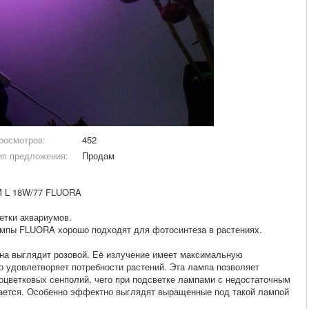
росмотров:
452
ип предложения:
Продам
M L 18W/77 FLUORA
етки аквариумов.
лампы FLUORA хорошо подходят для фотосинтеза в растениях.
она выглядит розовой. Её излучение имеет максимальную
но удовлетворяет потребности растений. Эта лампа позволяет
оцветковых сенполий, чего при подсветке лампами с недостаточным
дается. Особенно эффектно выглядят выращенные под такой лампой